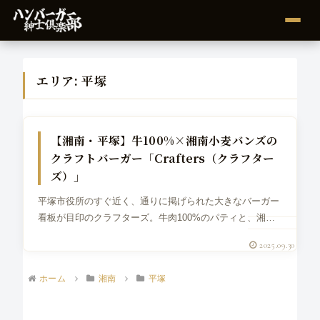
エリア:
平塚
グルメバーガー
【湘南・平塚】牛100%×湘南小麦バンズの
クラフトバーガー「Crafters（クラフター
ズ）」
平塚市役所のすぐ近く、通りに掲げられた大きなバーガー
看板が目印のクラフターズ。牛肉100%のパティと、湘南
小麦（湘南カオリ）由来とされるバンズを組み合わせた“ロ
2025.09.30
ーカル×手しごと”のグルメバーガーが評判です。店名どお
り職人的＝Crafter的...
ホーム
湘南
平塚