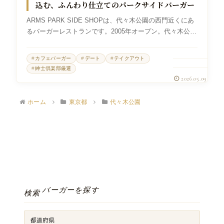
込む、ふんわり仕立てのパークサイドバーガー
ARMS PARK SIDE SHOPは、代々木公園の西門近くにあ
るバーガーレストランです。2005年オープン。代々木公園
駅、代々木八幡駅、参宮橋駅から歩ける場所にあり、店内
で食べるのはもちろん、テイクアウトして公園で食べる使
カフェバーガー
デート
テイクアウト
い方まで含めて...
紳士倶楽部厳選
2026.05.09
ホーム
東京都
代々木公園
バーガーを探す
検索