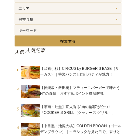
エリア
▾
最寄り駅
▾
検索する
人気記事
人気
1
【武蔵小杉】CIRCUS by BURGER’S BASE（サ
ーカス）｜特製バンズと肉汁パティが魅力！
2
【神楽坂・飯田橋】マティーニバーガーで味わう
NYの真髄！おすすめポイント徹底解説
3
【湘南・辻堂】直火香る“肉の輪郭”が立つ！
「COOKER’S GRILL（クッカーズ グリル）」
4
【中目黒・池尻大橋】GOLDEN BROWN（ゴール
デンブラウン）｜クラシックな見た目で、香りと