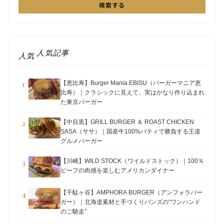
検索する
人気記事
人気
1
【恵比寿】Burger Mania EBISU（バーガーマニア恵
比寿）｜クラシックに見えて、実はかなり作り込まれ
た東京バーガー
2
【中目黒】GRILL BURGER ＆ ROAST CHICKEN
SASA（ササ）｜国産牛100%パティで勝負する王道
グルメバーガー
3
【川崎】WILD STOCK（ワイルドストック）｜100％
ビーフの肉感を楽しむアメリカンダイナー
4
【千駄ヶ谷】AMPHORA BURGER（アンフォラバー
ガー）｜北海道素材と手づくりバンズの“ワンハンド
のご馳走”