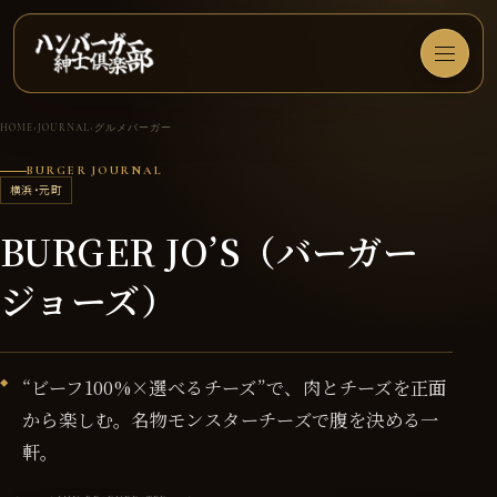
本文へ移動
メニュー
HOME
›
JOURNAL
›
グルメバーガー
BURGER JOURNAL
横浜・元町
BURGER JO’S（バーガー
ジョーズ）
“ビーフ100%×選べるチーズ”で、肉とチーズを正面
から楽しむ。名物モンスターチーズで腹を決める一
軒。