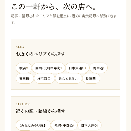
この一軒から、次の店へ。
記事に登録されたエリアと駅を起点に、近くの実食記録へ移動できま
す。
AREA
お近くのエリアから探す
横浜
関内・元町中華街
日本大通り
馬車道
17
9
4
2
天王町
横浜西口
みなとみらい
長津田
2
2
1
1
STATION
近くの駅・路線から探す
【みなとみらい線】
元町・中華街
日本大通り
11
5
5