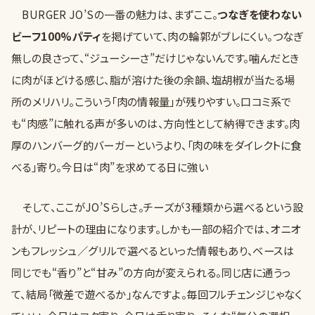
BURGER JO’Sの一番の魅力は、まずここ。
つなぎを使わない
ビーフ100%パティ
を掲げていて、肉の輪郭がブレにくい。つなぎ
無しの良さって、“ジューシーさ”だけじゃないんです。噛んだとき
に肉がほどける感じ、脂が溶けた後の余韻、塩胡椒が当たる場
所のメリハリ。こういう「肉の情報量」が残りやすい。口コミ系で
も“肉感”に触れる声が多いのは、方向性として納得できます。肉
厚のハンバーグ的バーガーというより、「肉の味をダイレクトに食
べる」寄り。今日は“肉”を求めてる日に強い
そして、ここがJO’Sらしさ。チーズが3種類から選べるという設
計が、リピートの理由になります。しかも一部の紹介では、オニオ
ンもフレッシュ／グリルで選べるといった情報もあり、ベースは
同じでも“香り”と“甘み”の方向が変えられる。同じ店に通うっ
て、結局「微差で遊べるか」なんですよ。毎回フルチェンジじゃなく