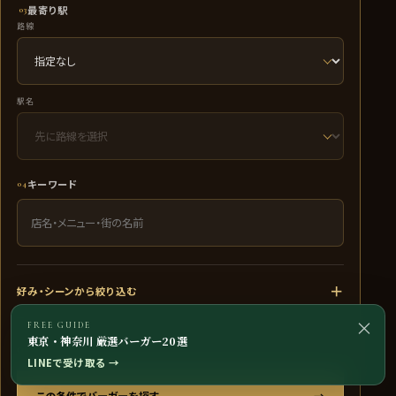
最寄り駅
03
路線
駅名
キーワード
04
＋
好み・シーンから絞り込む
×
FREE GUIDE
東京・神奈川 厳選バーガー20選
0
条件を選択中
LINEで受け取る
→
この条件でバーガーを探す
→