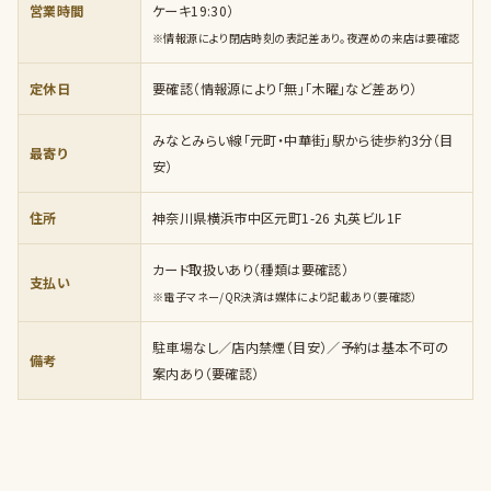
営業時間
ケーキ19:30）
※情報源により閉店時刻の表記差あり。夜遅めの来店は要確認
定休日
要確認（情報源により「無」「木曜」など差あり）
みなとみらい線「元町・中華街」駅から徒歩約3分（目
最寄り
安）
住所
神奈川県横浜市中区元町1-26 丸英ビル1F
カード取扱いあり（種類は要確認）
支払い
※電子マネー/QR決済は媒体により記載あり（要確認）
駐車場なし／店内禁煙（目安）／予約は基本不可の
備考
案内あり（要確認）