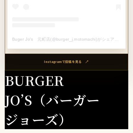
Buger Jo's 元町店(@burger_j.motomachi)がシェアした投稿
Instagramで投稿を見る
BURGER
JO’S（バーガー
ジョーズ）