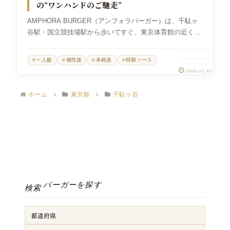
の“ワンハンドのご馳走”
AMPHORA BURGER（アンフォラバーガー）は、千駄ヶ
谷駅・国立競技場駅から歩いてすぐ、東京体育館の近くに
あるハンバーガーショップです。ワインビストロ アンフォ
ラから生まれたバーガー業態で、店の軸は「手づくり」と
一人飯
個性派
本格派
特製ソース
「北海道素材」。バンズ...
2026.05.10
ホーム
東京都
千駄ヶ谷
バーガーを探す
検索