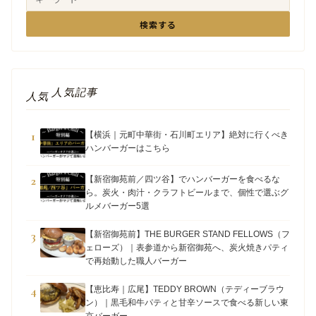
検索する
人気記事
人気
1
【横浜｜元町中華街・石川町エリア】絶対に行くべき
ハンバーガーはこちら
2
【新宿御苑前／四ツ谷】でハンバーガーを食べるな
ら。炭火・肉汁・クラフトビールまで、個性で選ぶグ
ルメバーガー5選
3
【新宿御苑前】THE BURGER STAND FELLOWS（フ
ェローズ）｜表参道から新宿御苑へ、炭火焼きパティ
で再始動した職人バーガー
4
【恵比寿｜広尾】TEDDY BROWN（テディーブラウ
ン）｜黒毛和牛パティと甘辛ソースで食べる新しい東