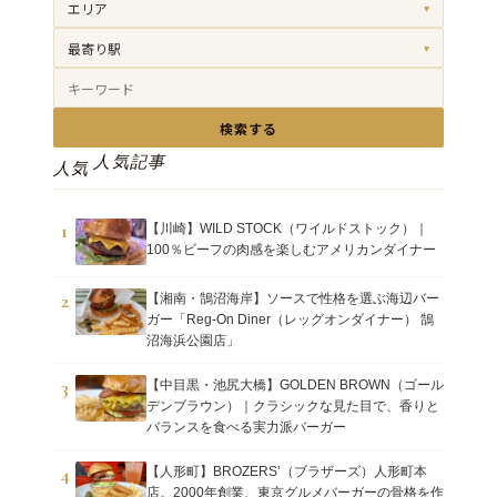
エリア
▾
最寄り駅
▾
検索する
人気記事
人気
1
【川崎】WILD STOCK（ワイルドストック）｜
100％ビーフの肉感を楽しむアメリカンダイナー
2
【湘南・鵠沼海岸】ソースで性格を選ぶ海辺バー
ガー「Reg-On Diner（レッグオンダイナー） 鵠
沼海浜公園店」
3
【中目黒・池尻大橋】GOLDEN BROWN（ゴール
デンブラウン）｜クラシックな見た目で、香りと
バランスを食べる実力派バーガー
4
【人形町】BROZERS’（ブラザーズ）人形町本
店。2000年創業、東京グルメバーガーの骨格を作