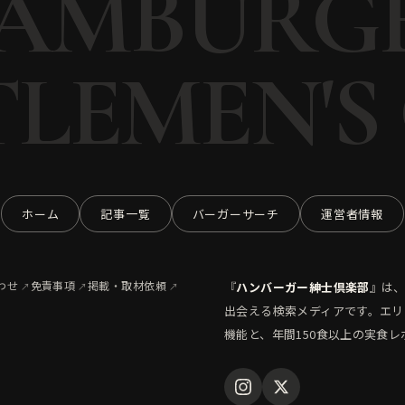
AMBURG
LEMEN'S
ホーム
記事一覧
バーガーサーチ
運営者情報
わせ
免責事項
掲載・取材依頼
『
ハンバーガー紳士倶楽部
』は、
出会える検索メディアです。エ
機能と、年間150食以上の実食