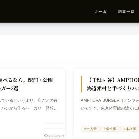
ホーム
記事一覧
グルメバーガー
食べるなら。駅前・公園
【千駄ヶ谷】AMPHO
ガー3選
海道素材と手づくりバ
しているというより、店ごとの役
AMPHORA BURGER（ア
、パンから作るベーカリー発想の
いてすぐ、東京体育館の近くに
気ごと楽しめるパークサイドバー
ンフォラから生まれたバーガー
ンズ...
一人飯
個性派
本格派
2026.05.17