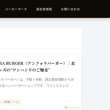
バーガーサーチ
運営者情報
お問い合わせ
RA BURGER（アンフォラバーガー）｜北
ンズの“ワンハンドのご馳走”
ンフォラバーガー）は、千駄ヶ谷駅・国立競技場駅から歩
あるハンバーガーショップです。ワインビストロ ア
業態で、店の軸は「手づくり」と「北海道素材」。バ
特製ソース
2026.05.10