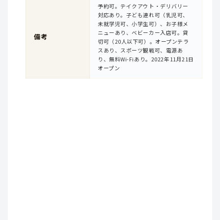
予約可。テイクアウト・デリバリー
対応あり。子ども連れ可（乳児可、
未就学児可、小学生可）、お子様メ
ニューあり、ベビーカー入店可。貸
備考
切可（20人以下可）。オープンテラ
スあり、スポーツ観戦可、電源あ
り、無料Wi-Fiあり。2022年11月21日
オープン