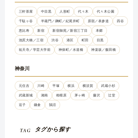
三軒茶屋
中目黒
人形町
代々木
代々木公園
千駄ヶ谷
半蔵門／麹町／紀尾井町
原宿／表参道
四谷
恵比寿
新宿
新宿御苑／新宿三丁目
本郷
池尻大橋／三宿
渋谷
港区
町田
目黒
祐天寺／学芸大学前
神保町／水道橋
神楽坂／飯田橋
神奈川
元住吉
川崎
平塚
横浜
横須賀
武蔵小杉
武蔵新城
湘南
相模原
茅ヶ崎
藤沢
辻堂
逗子
鎌倉
鵠沼
タグから探す
TAG