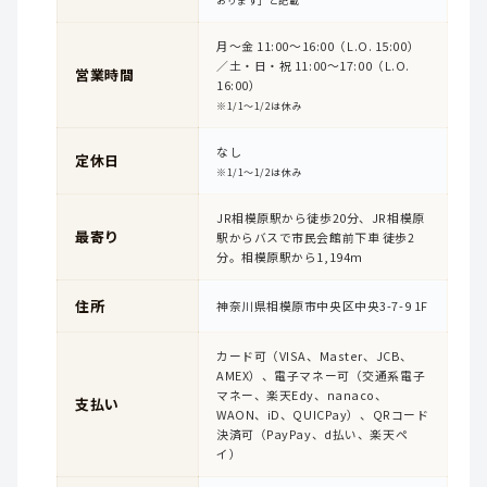
おります」と記載
月〜金 11:00〜16:00（L.O. 15:00）
／土・日・祝 11:00〜17:00（L.O.
営業時間
16:00）
※1/1〜1/2は休み
なし
定休日
※1/1〜1/2は休み
JR相模原駅から徒歩20分、JR相模原
最寄り
駅からバスで市民会館前下車 徒歩2
分。相模原駅から1,194m
住所
神奈川県相模原市中央区中央3-7-9 1F
カード可（VISA、Master、JCB、
AMEX）、電子マネー可（交通系電子
マネー、楽天Edy、nanaco、
支払い
WAON、iD、QUICPay）、QRコード
決済可（PayPay、d払い、楽天ペ
イ）