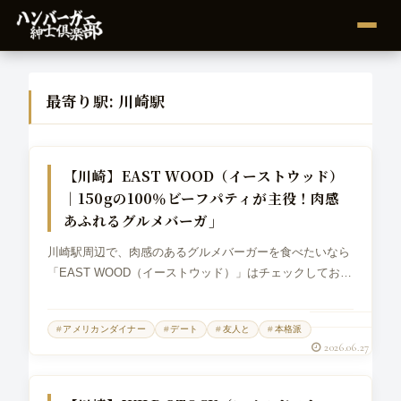
最寄り駅:
川崎駅
グルメバーガー
【川崎】EAST WOOD（イーストウッド）
｜150gの100％ビーフパティが主役！肉感
あふれるグルメバーガ」
川崎駅周辺で、肉感のあるグルメバーガーを食べたいなら
「EAST WOOD（イーストウッド）」はチェックしておき
たい一店です。場所は、川崎駅東口から徒歩圏内。チッタ
入口近くにある、ハンバーガーとタコスを看板にしたアメ
アメリカンダイナー
デート
友人と
本格派
リカンダイナーです。公式情...
2026.06.27
グルメバーガー