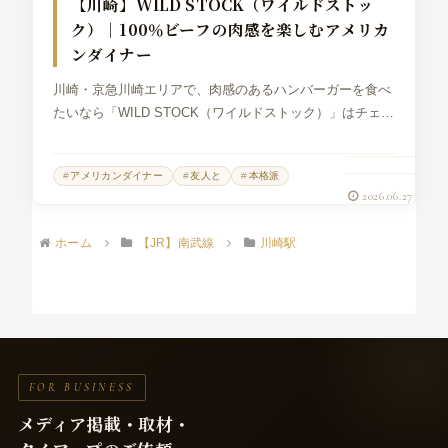
【川崎】WILD STOCK（ワイルドストッ
ク）｜100％ビーフの肉感を楽しむアメリカ
ンダイナー
川崎・京急川崎エリアで、肉感のあるハンバーガーを食べ
たいなら「WILD STOCK（ワイルドストック）」はチェッ
クしておきたい一店です。京急川崎駅から徒歩圏内、JR川
崎駅からもアクセスしやすい場所にある、アメリカンダイ
アメリカンダイナー
友人と
本格派
ナーのような雰囲気が魅...
2026.06.27
ホーム
【JR】南武線
川崎駅
FOR BUSINESS
メディア掲載・取材・