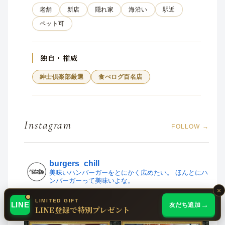
老舗
新店
隠れ家
海沿い
駅近
ペット可
独自・権威
紳士倶楽部厳選
食べログ百名店
Instagram
FOLLOW →
burgers_chill
美味いハンバーガーをとにかく広めたい。
ほんとにハ
ンバーガーって美味いよな。
×
LIMITED GIFT
LINE
友だち追加
LINE登録で特別プレゼント