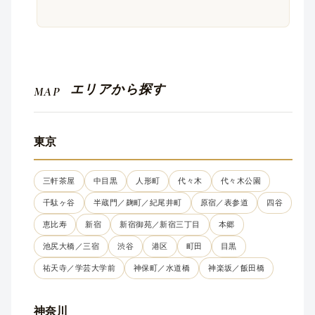
エリアから探す
MAP
東京
三軒茶屋
中目黒
人形町
代々木
代々木公園
千駄ヶ谷
半蔵門／麹町／紀尾井町
原宿／表参道
四谷
恵比寿
新宿
新宿御苑／新宿三丁目
本郷
池尻大橋／三宿
渋谷
港区
町田
目黒
祐天寺／学芸大学前
神保町／水道橋
神楽坂／飯田橋
神奈川