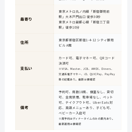
東京メトロ丸ノ内線「新宿御苑前
駅」大木戸門出口 徒歩30秒
最寄り
東京メトロ副都心線「新宿三丁目
駅」徒歩10分
東京都新宿区新宿1-4-12 シティ御苑
住所
ビル A館
カード可、電子マネー可、QRコード
決済可
支払い
※VISA、Master、JCB、AMEX、Diners、
交通系電子マネー、iD、QUICPay、PayPay
等の記載あり。最新は要確認
予約可、席数18席、個室なし、貸切
可、全席禁煙、駐車場なし、ペット
可、テイクアウト可、Uber Eats対
備考
応、英語メニューあり、子ども可、
ベビーカー入店可
※席予約はディナータイムのみの案内あり。
最新運用は要確認