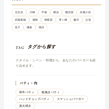
元住吉
川崎
平塚
横浜
横須賀
武蔵小杉
武蔵新城
湘南
相模原
茅ヶ崎
藤沢
辻堂
逗子
鎌倉
鵠沼
タグから探す
TAG
スタイル・シーン・特徴から、あなたのバーガーを絞
り込めます。
パティ・肉
和牛パティ
粗挽きパティ
ハンドチョップパティ
スマッシュバーガー
炭火焼き