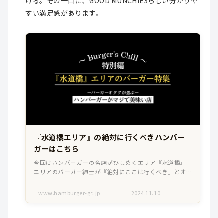
ける。その一口に、GOOD MUNCHIESらしい分かりや
すい満足感があります。
『水道橋エリア』の絶対に行くべきハンバー
ガーはこちら
今回はハンバーガーの名店がひしめくエリア『水道橋』
エリアのバーガー紳士が『絶対にここは行くべき』とオ
ススメするハンバーガーをご紹介します。オフィス街とし
てサラリーマンやOLのランチ時としても活気のある水道
www.hamburger-gc.jp
2024.11.10
橋〜神保町エリアですが、歴史の深い街…