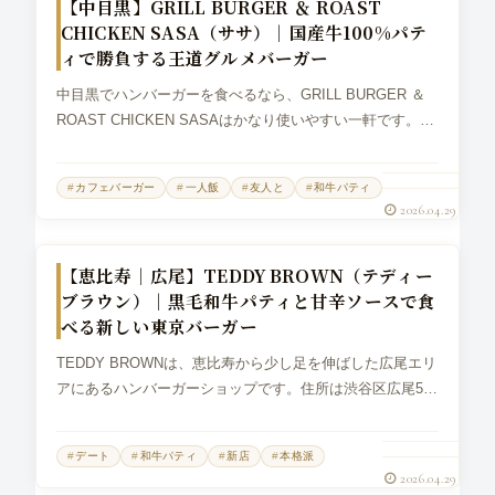
【中目黒】GRILL BURGER ＆ ROAST
CHICKEN SASA（ササ）｜国産牛100%パテ
ィで勝負する王道グルメバーガー
中目黒でハンバーガーを食べるなら、GRILL BURGER ＆
ROAST CHICKEN SASAはかなり使いやすい一軒です。場
所は中目黒GTプラザの地下1階で、東急東横線と東京メト
ロ日比谷線の中目黒駅から歩いてすぐ。以前はSASA BU...
カフェバーガー
一人飯
友人と
和牛パティ
2026.04.29
グルメバーガー
【恵比寿｜広尾】TEDDY BROWN（テディー
ブラウン）｜黒毛和牛パティと甘辛ソースで食
べる新しい東京バーガー
TEDDY BROWNは、恵比寿から少し足を伸ばした広尾エリ
アにあるハンバーガーショップです。住所は渋谷区広尾5丁
目で、最寄りは東京メトロ日比谷線の広尾駅ですが、恵比
寿駅からも徒歩圏内にあります。2025年4月3日にオープン
デート
和牛パティ
新店
本格派
した新しい店なが...
2026.04.29