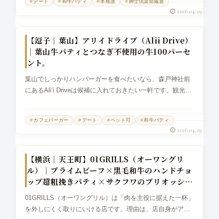
デート
和牛パティ
本格派
紳士倶楽部厳選
ィだけ、バンズだけ、トッピン...
2026.04.29
グルメバーガー
【逗子｜葉山】アリイドライブ（Alii Drive）
｜葉山牛パティとつなぎ不使用の牛100パーセ
ント。
葉山でしっかりハンバーガーを食べたいなら、森戸神社前
にあるAli’i Driveは候補に入れておきたい一軒です。観光の
ついでに寄れるカフェというだけではなく、葉山牛100％バ
ーガーやソフトシェルクラブバーガーなど、食事としての
カフェバーガー
デート
ペット可
和牛パティ
満足感があるメ...
2026.04.29
グルメバーガー
【横浜｜天王町】01GRILLS（オーワングリ
ル）｜プライムビーフ×黒毛和牛のハンドチョ
ップ超粗挽きパティ×サクフワのブリオッシ
ュ。
01GRILLS（オーワングリル）は「肉を主役に据えた一杯」
を外しにくく取りにいける店です。理由は、店自身がアメ