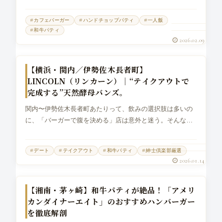
リカのプライムビーフと国産黒毛和牛をハンドチョップし
たジューシーな超粗挽きパティを掲げ、さらにバンズもサ
カフェバーガー
ハンドチョップパティ
一人飯
クフワのブリオッシュだと...
和牛パティ
2026.02.09
グルメバーガー
【横浜・関内／伊勢佐木長者町】
LINCOLN（リンカーン）｜“テイクアウトで
完成する”天然酵母バンズ。
関内〜伊勢佐木長者町あたりって、飲みの選択肢は多いの
に、「バーガーで腹を決める」店は意外と迷う。そんな時
に強いのが LINCOLN（リンカーン）。ここはテイクアウト
＆デリバリー専門で、出来たてを“外で食う”ことまで含めて
デート
テイクアウト
和牛パティ
紳士倶楽部厳選
設計されているバーガ...
2026.01.14
グルメバーガー
【湘南・茅ヶ崎】和牛パティが絶品！「アメリ
カンダイナーエイト」のおすすめハンバーガー
を徹底解剖