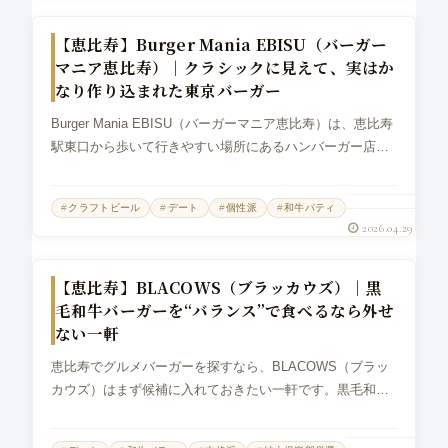
グルメバーガー
【恵比寿】Burger Mania EBISU（バーガー
マニア恵比寿）｜クラシックに見えて、実はか
なり作り込まれた東京バーガー
Burger Mania EBISU（バーガーマニア恵比寿）は、恵比寿
駅東口から歩いて行きやすい場所にあるハンバーガー店で
す。Burger Mania自体は2008年3月に誕生し、アメリカのニ
ューヨークカルチャーや食文化に影響を受けながら、...
クラフトビール
デート
個性派
和牛パティ
2026.04.29
グルメバーガー
【恵比寿】BLACOWS（ブラッカウズ）｜黒
毛和牛バーガーを“バランス”で食べるなら外せ
ない一軒
恵比寿でグルメバーガーを探すなら、BLACOWS（ブラッ
カウズ）はまず候補に入れておきたい一軒です。黒毛和牛
バーガーの店として知られており、「ハンバーガーに最も
重要なのはバランス」という考え方を掲げています。パテ