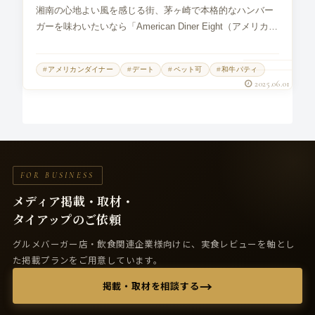
湘南の心地よい風を感じる街、茅ヶ崎で本格的なハンバー
ガーを味わいたいなら「American Diner Eight（アメリカン
ダイナーエイト）」は外せません。ニューヨーク帰りのオ
ーナーが手がけるこのお店は、地元住民や観光客から愛さ
アメリカンダイナー
デート
ペット可
和牛パティ
れる人気の...
2025.06.01
FOR BUSINESS
メディア掲載・取材・
タイアップのご依頼
グルメバーガー店・飲食関連企業様向けに、実食レビューを軸とし
た掲載プランをご用意しています。
→
掲載・取材を相談する