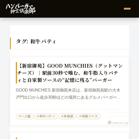
タグ:
和牛パティ
グルメバーガー
【新宿御苑】GOOD MUNCHIES（グットマン
チーズ）｜駅前30秒で噛む、和牛脂入りパテ
ィと自家製ソースの“記憶に残る”バーガー
GOOD MUNCHIES 新宿御苑本店は、新宿御苑前駅の大木
戸門出口から徒歩30秒ほどの場所にあるグルメバーガー店
です。住所は東京都新宿区新宿1-4-12 シティ御苑ビルA
館。新宿御苑のすぐそばにあり、店内でしっかり食べるの
一人飯
和牛パティ
本格派
特製ソース
はもちろん、テ...
2026.05.09
グルメバーガー