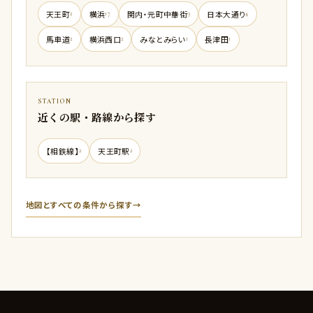
天王町
横浜
関内・元町中華街
日本大通り
2
17
9
4
馬車道
横浜西口
みなとみらい
長津田
2
2
1
1
STATION
近くの駅・路線から探す
【相鉄線】
天王町駅
2
2
地図とすべての条件から探す
→