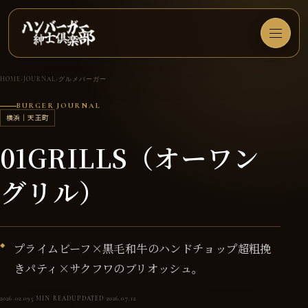
本文へ移動
メニュー
HOME
›
JOURNAL
›
グルメバーガー
BURGER JOURNAL
横浜｜天王町
01GRILLS（オーワン
グリル）
プライムビーフ×黒毛和牛のハンドチョップ超粗挽
きパティ×サクフワのブリオッシュ。
2026.02.09
5 MIN READ
UPDATED 2026.07.12