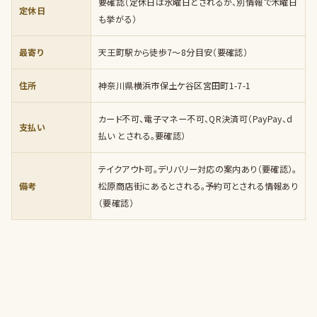
要確認（定休日は水曜日とされるが、別情報で木曜日
定休日
も挙がる）
最寄り
天王町駅から徒歩7〜8分目安（要確認）
住所
神奈川県横浜市保土ケ谷区宮田町1-7-1
カード不可、電子マネー不可、QR決済可（PayPay、d
支払い
払い とされる。要確認）
テイクアウト可。デリバリー対応の案内あり（要確認）。
備考
松原商店街にあるとされる。予約可とされる情報あり
（要確認）