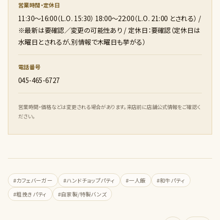
営業時間・定休日
11:30〜16:00（L.O. 15:30） 18:00〜22:00（L.O. 21:00 とされる） /
※最新は要確認／変更の可能性あり / 定休日：要確認（定休日は
水曜日とされるが、別情報で木曜日も挙がる）
電話番号
045-465-6727
営業時間・価格などは変更される場合があります。来店前に店舗公式情報をご確認く
ださい。
#カフェバーガー
#ハンドチョップパティ
#一人飯
#和牛パティ
#粗挽きパティ
#自家製/特製バンズ