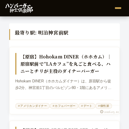
最寄り駅:
明治神宮前駅
グルメバーガー
【原宿】Hohokam DINER（ホホカム）｜
原宿駅前で“LAカフェ”を丸ごと食べる、ハ
ニーとチリが主役のダイナーバーガー
Hohokam DINER（ホホカムダイナー）は、原宿駅から徒
歩2分、神宮前1丁目のバルビゾン80・1階にあるアメリカ
ンダイナーです。大きなガラス張りの店内に光が入り、ゴ
ールドに光る「Hohokam DINER」のサインが目印。ハン
アメリカンダイナー
カフェバーガー
デート
個性派
バーガー...
2026.05.10
グルメバーガー