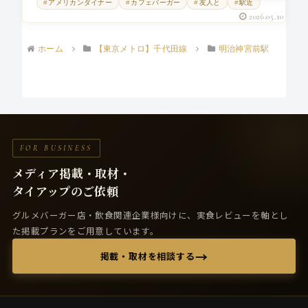
アメリカンダイナー
カフェバーガー
友人と
駅近
るダイニング...
2026.05.10
ホーム
【東京メトロ】千代田線
明治神宮前駅
FOR BUSINESS
メディア掲載・取材・
タイアップのご依頼
グルメバーガー店・飲食関連企業様向けに、実食レビューを軸とし
た掲載プランをご用意しています。
→
掲載・取材を相談する