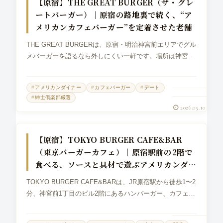
【原宿】THE GREAT BURGER（ザ・グレ
ートバーガー）｜原宿の路地裏で続く、“ア
メリカンカフェバーガー”を定着させた老舗
THE GREAT BURGERは、原宿・明治神宮前エリアでグル
メバーガーを語るなら外しにくい一軒です。場所は神宮前
6丁目。明治神宮前駅から徒歩5分、原宿駅からも徒歩5分
ほどの路地裏にあります。2007年5月20日にオープンし、
アメリカンダイナー
カフェバーガー
デート
ハンバーガー...
紳士倶楽部厳選
2026.05.10
グルメバーガー
【原宿】TOKYO BURGER CAFE&BAR
（東京バーガーカフェ）｜原宿駅前の2階で
食べる、ソースと具材で遊ぶアメリカンダイ
ナーバーガー
TOKYO BURGER CAFE&BARは、JR原宿駅から徒歩1〜2
分、神宮前1丁目のビル2階にあるハンバーガー、カフェ、
ダイニングバーです。原宿の駅前らしく、昼はハンバーガ
ーを食べるカフェ、夜はカクテルや肉料理も合わせて使え