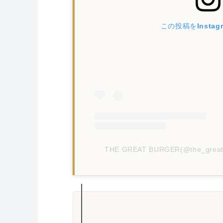
この投稿をInstag
THE GREAT BURGER(@the_gr