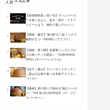
人気記事
人気
1
【新宿御苑前／四ツ谷】でハンバーガ
ーを食べるなら。炭火・肉汁・クラフ
トビールまで、個性で選ぶグルメバー
ガー5選
2
【湘南・藤沢】“粗×細”の二段ミンチで
輪郭が立つ「GRABS（グラブス）」
3
【湘南・茅ヶ崎】自家製バンズとゴロ
ゴロ肉パティが絶品！「SUBURBAN
GRILL (サバーバングリル)」
4
【逗子｜葉山】サニーサイドキッチン
｜葉山の山側で食べる本格アメリカン
バーガー
5
【鎌倉】炭の香りで締める“端正バーガ
ー”「THE BLISS BURGER（ザ・ブリ
スバーガー）」