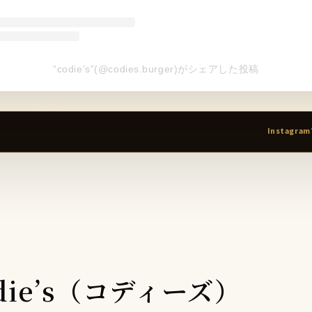
“codie’s”(@codies.burger)がシェアした投稿
Instagr
die’s（コディーズ）