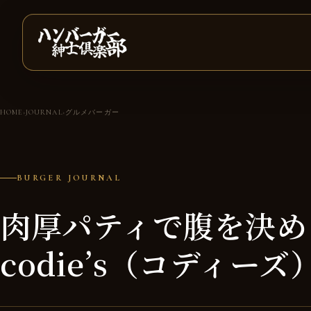
本文へ移動
HOME
›
JOURNAL
›
グルメバーガー
BURGER JOURNAL
肉厚パティで腹を決め
codie’s（コディーズ