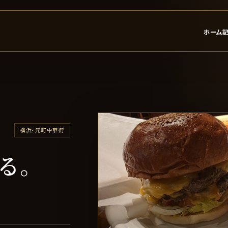
ホーム
HGC
横浜・元町中華街
る。
肉厚パティで腹を決める。codie’s（コディーズ）
）