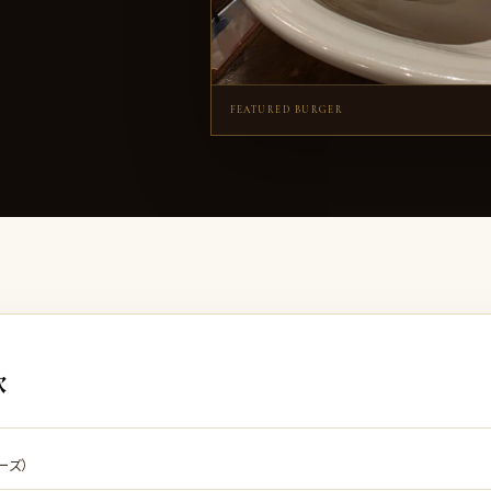
FEATURED BURGER
次
ィーズ）